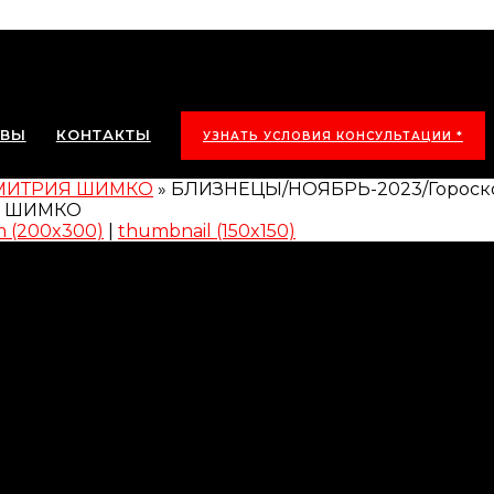
ЫВЫ
КОНТАКТЫ
УЗНАТЬ УСЛОВИЯ КОНСУЛЬТАЦИИ *
ДМИТРИЯ ШИМКО
»
БЛИЗНЕЦЫ/НОЯБРЬ-2023/Гороск
 (200x300)
|
thumbnail (150x150)