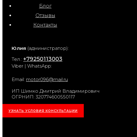
Блог
Отзывы
Контакты
Юлия
(администратор):
+79250113003
Тел.:
Viber | WhatsApp:
Email:
motor096@mail.ru
ИП Шимко Дмитрий Владимирович
ОГРНИП: 320774600550117
УЗНАТЬ УСЛОВИЯ КОНСУЛЬТАЦИИ