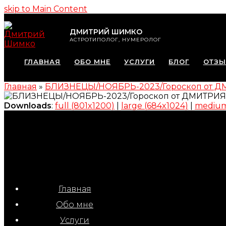
skip to Main Content
ДМИТРИЙ ШИМКО
АСТРОТИПОЛОГ, НУМЕРОЛОГ
ГЛАВНАЯ
ОБО МНЕ
УСЛУГИ
БЛОГ
ОТЗ
Главная
»
БЛИЗНЕЦЫ/НОЯБРЬ-2023/Гороскоп от 
Downloads
:
full (801x1200)
|
large (684x1024)
|
medium
Главная
Обо мне
Услуги