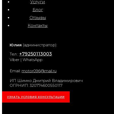
Услуги
Блог
Отзывы
Контакты
Юлия
(администратор):
+79250113003
Тел.:
Viber | WhatsApp:
Email:
motor096@mail.ru
ИП Шимко Дмитрий Владимирович
ОГРНИП: 320774600550117
УЗНАТЬ УСЛОВИЯ КОНСУЛЬТАЦИИ