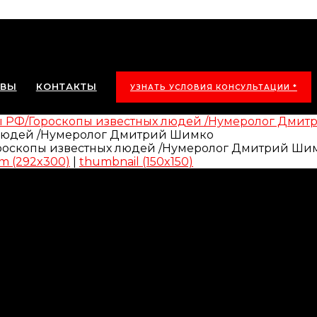
ЫВЫ
КОНТАКТЫ
УЗНАТЬ УСЛОВИЯ КОНСУЛЬТАЦИИ *
ы РФ/Гороскопы известных людей /Нумеролог Дми
 людей /Нумеролог Дмитрий Шимко
m (292x300)
|
thumbnail (150x150)