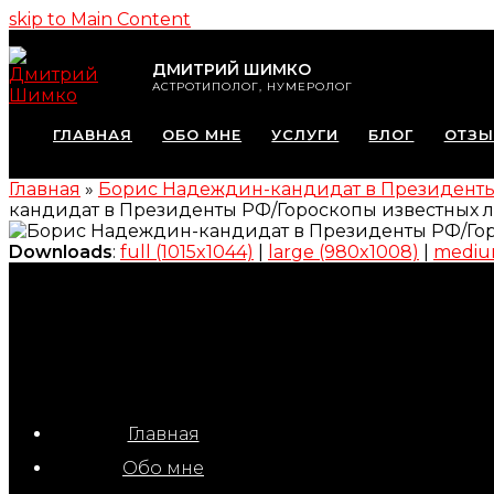
skip to Main Content
ДМИТРИЙ ШИМКО
АСТРОТИПОЛОГ, НУМЕРОЛОГ
ГЛАВНАЯ
ОБО МНЕ
УСЛУГИ
БЛОГ
ОТЗ
Главная
»
Борис Надеждин-кандидат в Президент
кандидат в Президенты РФ/Гороскопы известных
Downloads
:
full (1015x1044)
|
large (980x1008)
|
mediu
Главная
Обо мне