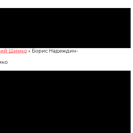
трий Шимко
»
Борис Надеждин-