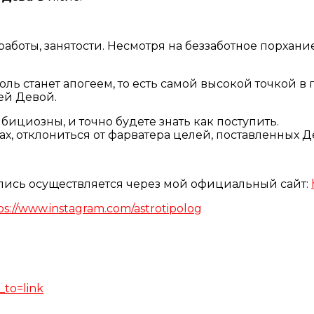
работы, занятости. Несмотря на беззаботное порхан
станет апогеем, то есть самой высокой точкой в г
ей Девой.
бициозны, и точно будете знать как поступить.
ах, отклониться от фарватера целей, поставленных 
апись осуществляется через мой официальный сайт:
ps://www.instagram.com/astrotipolog
_to=link