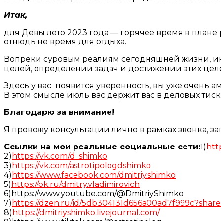
Итак,
для Девы лето 2023 года — горячее время в плане 
отнюдь не время для отдыха.
Вопреки суровым реалиям сегодняшней жизни, июль 
целей, определении задач и достижении этих цел
Здесь у вас появится уверенность, вы уже очень ам
В этом смысле июль вас держит вас в деловых тиск
Благодарю за внимание!
Я провожу консультации лично в рамках звонка, з
Ссылки на мои реальные социальные сети:
1)
htt
2)
https://vk.com/d_shimko
3)
https://vk.com/astrotipologdshimko
4)
https://www.facebook.com/dmitriy.shimko
5)
https://ok.ru/dmitry.vladimirovich
6)https://www.youtube.com/@DmitriyShimko
7)
https://dzen.ru/id/5db304131d656a00ad7f999c?share
8)
https://dmitriyshimko.livejournal.com/