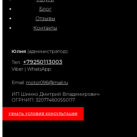
Блог
Отзывы
Контакты
Юлия
(администратор):
+79250113003
Тел.:
Viber | WhatsApp:
Email:
motor096@mail.ru
ИП Шимко Дмитрий Владимирович
ОГРНИП: 320774600550117
УЗНАТЬ УСЛОВИЯ КОНСУЛЬТАЦИИ