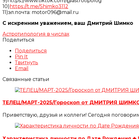
9)https://www.tiktok.com/@astrotipolog
10)
https://t.me/Shimko3112
11)эл.почта: motor096@mail.ru
С искренним уважением, ваш Дмитрий Шимко
Астротипология в числах
Поделиться
Поделиться
Pin It
Твитнуть
Email
Связанные статьи
ТЕЛЕЦ/МАРТ-2025/Гороскоп от ДМИТРИЯ ШИМК
Приветствую, друзья и коллеги! Сегодня поговори
Характеристика личности по Дате Рождения.◈ 