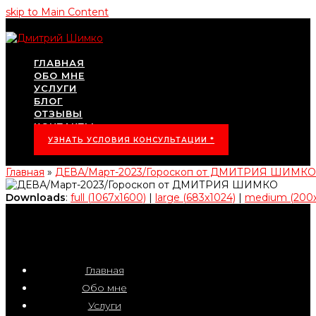
skip to Main Content
ГЛАВНАЯ
ОБО МНЕ
УСЛУГИ
БЛОГ
ОТЗЫВЫ
КОНТАКТЫ
УЗНАТЬ УСЛОВИЯ КОНСУЛЬТАЦИИ *
Главная
»
ДЕВА/Март-2023/Гороскоп от ДМИТРИЯ ШИМКО
Downloads
:
full (1067x1600)
|
large (683x1024)
|
medium (200
Главная
Обо мне
Услуги