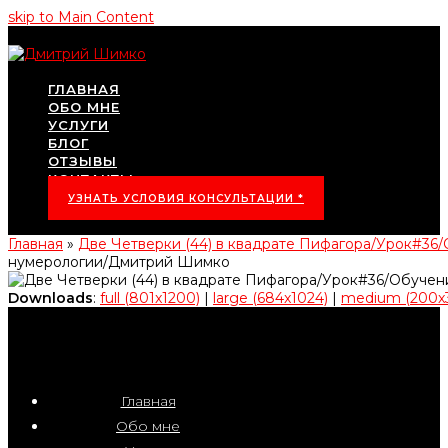
skip to Main Content
ГЛАВНАЯ
ОБО МНЕ
УСЛУГИ
БЛОГ
ОТЗЫВЫ
КОНТАКТЫ
УЗНАТЬ УСЛОВИЯ КОНСУЛЬТАЦИИ *
Главная
»
Две Четверки (44) в квадрате Пифагора/Урок#3
нумерологии/Дмитрий Шимко
Downloads
:
full (801x1200)
|
large (684x1024)
|
medium (200x
Главная
Обо мне