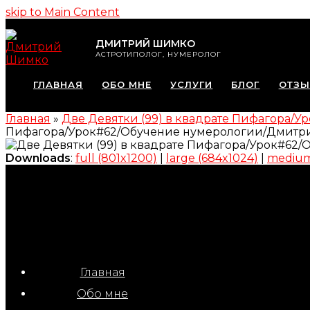
skip to Main Content
ДМИТРИЙ ШИМКО
АСТРОТИПОЛОГ, НУМЕРОЛОГ
ГЛАВНАЯ
ОБО МНЕ
УСЛУГИ
БЛОГ
ОТЗ
Главная
»
Две Девятки (99) в квадрате Пифагора
Пифагора/Урок#62/Обучение нумерологии/Дмит
Downloads
:
full (801x1200)
|
large (684x1024)
|
medium
Главная
Обо мне