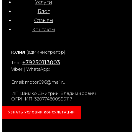
Услуги
Блог
Отзывы
Контакты
Юлия
(администратор):
+79250113003
Тел.:
Viber | WhatsApp:
Email:
motor096@mail.ru
ИП Шимко Дмитрий Владимирович
ОГРНИП: 320774600550117
УЗНАТЬ УСЛОВИЯ КОНСУЛЬТАЦИИ