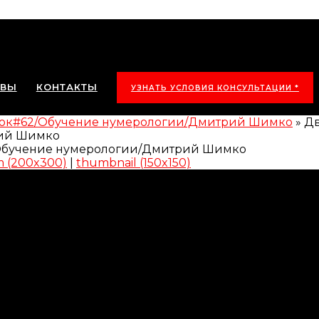
ЫВЫ
КОНТАКТЫ
УЗНАТЬ УСЛОВИЯ КОНСУЛЬТАЦИИ *
/Урок#62/Обучение нумерологии/Дмитрий Шимко
»
Дв
рий Шимко
 (200x300)
|
thumbnail (150x150)