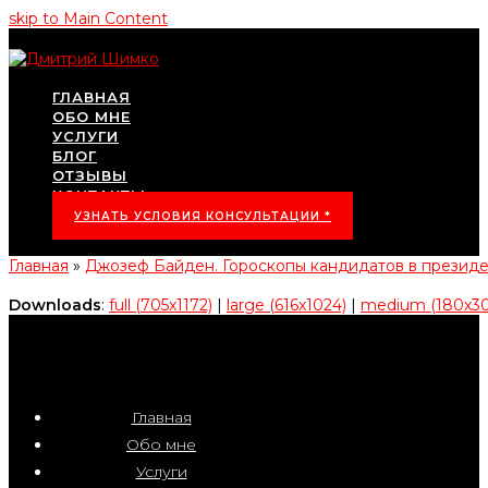
skip to Main Content
ГЛАВНАЯ
ОБО МНЕ
УСЛУГИ
БЛОГ
ОТЗЫВЫ
КОНТАКТЫ
УЗНАТЬ УСЛОВИЯ КОНСУЛЬТАЦИИ *
Главная
»
Джозеф Байден. Гороскопы кандидатов в прези
Downloads
:
full (705x1172)
|
large (616x1024)
|
medium (180x3
Главная
Обо мне
Услуги