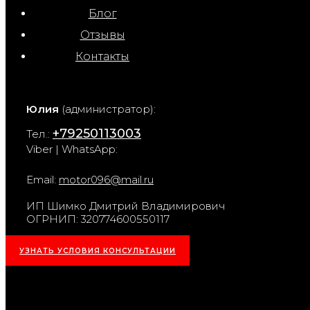
Блог
Отзывы
Контакты
Юлия
(администратор):
+79250113003
Тел.:
Viber | WhatsApp:
Email:
motor096@mail.ru
ИП Шимко Дмитрий Владимирович
ОГРНИП: 320774600550117
УЗНАТЬ УСЛОВИЯ КОНСУЛЬТАЦИИ