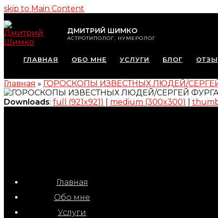
skip to Main Content
ДМИТРИЙ ШИМКО
АСТРОТИПОЛОГ, НУМЕРОЛОГ
ГЛАВНАЯ
ОБО МНЕ
УСЛУГИ
БЛОГ
ОТЗ
Главная
»
ГОРОСКОПЫ ИЗВЕСТНЫХ ЛЮДЕЙ/СЕРГЕ
Downloads
:
full (921x921)
|
medium (300x300)
|
thumbn
Главная
Обо мне
Услуги