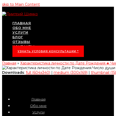
skip to Main Content
ГЛАВНАЯ
ОБО МНЕ
УСЛУГИ
БЛОГ
ОТЗЫВЫ
КОНТАКТЫ
УЗНАТЬ УСЛОВИЯ КОНСУЛЬТАЦИИ *
Главная
»
Характеристика личности по Дате Рождения ◈ Чи
Downloads
:
full (604x340)
|
medium (300x169)
|
thumbnail (15
Главная
Обо мне
Услуги