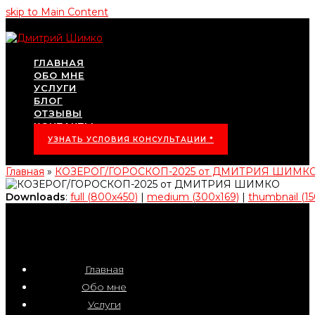
skip to Main Content
ГЛАВНАЯ
ОБО МНЕ
УСЛУГИ
БЛОГ
ОТЗЫВЫ
КОНТАКТЫ
УЗНАТЬ УСЛОВИЯ КОНСУЛЬТАЦИИ *
Главная
»
КОЗЕРОГ/ГОРОСКОП-2025 от ДМИТРИЯ ШИМК
Downloads
:
full (800x450)
|
medium (300x169)
|
thumbnail (15
Главная
Обо мне
Услуги