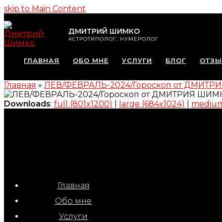
skip to Main Content
ДМИТРИЙ ШИМКО
АСТРОТИПОЛОГ, НУМЕРОЛОГ
ГЛАВНАЯ
ОБО МНЕ
УСЛУГИ
БЛОГ
ОТЗ
Главная
»
ЛЕВ/ФЕВРАЛЬ-2024/Гороскоп от ДМИТ
Downloads
:
full (801x1200)
|
large (684x1024)
|
medium
Главная
Обо мне
Услуги