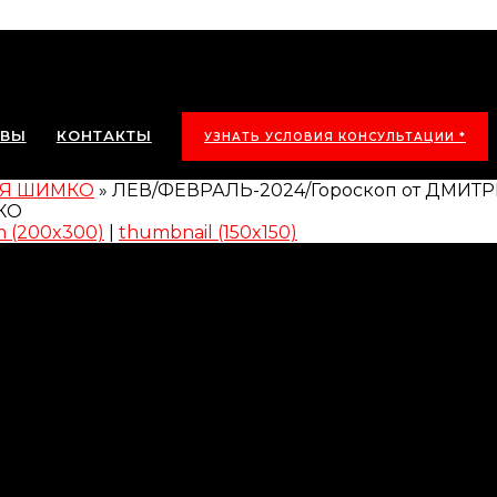
ЫВЫ
КОНТАКТЫ
УЗНАТЬ УСЛОВИЯ КОНСУЛЬТАЦИИ *
РИЯ ШИМКО
»
ЛЕВ/ФЕВРАЛЬ-2024/Гороскоп от ДМИ
 (200x300)
|
thumbnail (150x150)