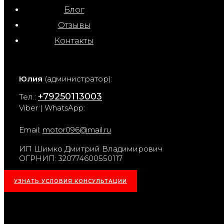
Блог
Отзывы
Контакты
Юлия
(администратор):
+79250113003
Тел.:
Viber | WhatsApp:
Email:
motor096@mail.ru
ИП Шимко Дмитрий Владимирович
ОГРНИП: 320774600550117
УЗНАТЬ УСЛОВИЯ КОНСУЛЬТАЦИИ