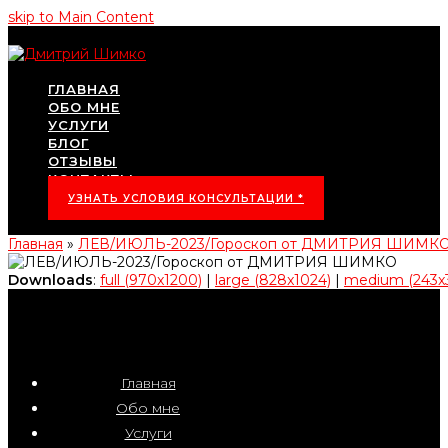
skip to Main Content
ГЛАВНАЯ
ОБО МНЕ
УСЛУГИ
БЛОГ
ОТЗЫВЫ
КОНТАКТЫ
УЗНАТЬ УСЛОВИЯ КОНСУЛЬТАЦИИ *
Главная
»
ЛЕВ/ИЮЛЬ-2023/Гороскоп от ДМИТРИЯ ШИМК
Downloads
:
full (970x1200)
|
large (828x1024)
|
medium (243x
Главная
Обо мне
Услуги