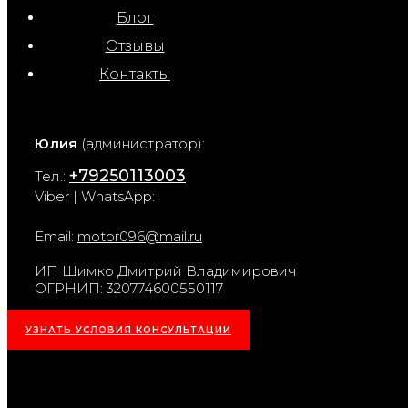
Блог
Отзывы
Контакты
Юлия
(администратор):
+79250113003
Тел.:
Viber | WhatsApp:
Email:
motor096@mail.ru
ИП Шимко Дмитрий Владимирович
ОГРНИП: 320774600550117
УЗНАТЬ УСЛОВИЯ КОНСУЛЬТАЦИИ