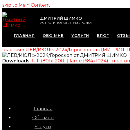
skip to Main Content
ДМИТРИЙ ШИМКО
АСТРОТИПОЛОГ, НУМЕРОЛОГ
ГЛАВНАЯ
ОБО МНЕ
УСЛУГИ
БЛОГ
ОТЗ
Главная
»
ЛЕВ/ИЮЛЬ-2024/Гороскоп от ДМИТРИЯ
Downloads
:
full (801x1200)
|
large (684x1024)
|
medium
Главная
Обо мне
Услуги