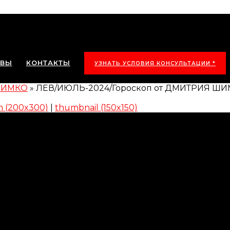
ЫВЫ
КОНТАКТЫ
УЗНАТЬ УСЛОВИЯ КОНСУЛЬТАЦИИ *
 ШИМКО
»
ЛЕВ/ИЮЛЬ-2024/Гороскоп от ДМИТРИЯ Ш
 (200x300)
|
thumbnail (150x150)