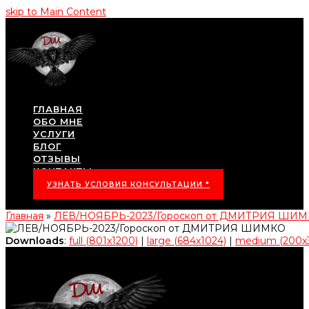
skip to Main Content
ГЛАВНАЯ
ОБО МНЕ
УСЛУГИ
БЛОГ
ОТЗЫВЫ
КОНТАКТЫ
УЗНАТЬ УСЛОВИЯ КОНСУЛЬТАЦИИ *
Главная
»
ЛЕВ/НОЯБРЬ-2023/Гороскоп от ДМИТРИЯ ШИ
Downloads
:
full (801x1200)
|
large (684x1024)
|
medium (200x