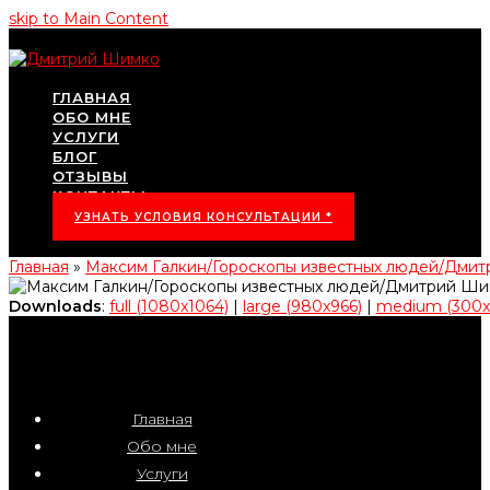
skip to Main Content
ГЛАВНАЯ
ОБО МНЕ
УСЛУГИ
БЛОГ
ОТЗЫВЫ
КОНТАКТЫ
УЗНАТЬ УСЛОВИЯ КОНСУЛЬТАЦИИ *
Главная
»
Максим Галкин/Гороскопы известных людей/Дми
Downloads
:
full (1080x1064)
|
large (980x966)
|
medium (300x
Главная
Обо мне
Услуги