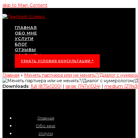
skip to Main Content
ГЛАВНАЯ
ОБО МНЕ
УСЛУГИ
БЛОГ
ОТЗЫВЫ
КОНТАКТЫ
УЗНАТЬ УСЛОВИЯ КОНСУЛЬТАЦИИ *
Главная
»
Менять партнера или не менять?/Диалог с нуме
Downloads
:
full (875x1200)
|
large (747x1024)
|
medium (219x3
Главная
Обо мне
Услуги