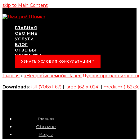
skip to Main Content
ГЛАВНАЯ
ОБО МНЕ
УСЛУГИ
БЛОГ
ОТЗЫВЫ
КОНТАКТЫ
УЗНАТЬ УСЛОВИЯ КОНСУЛЬТАЦИИ *
Главная
»
«Непробиваемый» Павел Дуров/Гороскоп извест
Downloads
:
full (708x1167)
|
large (621x1024)
|
medium (182x3
Главная
Обо мне
Услуги