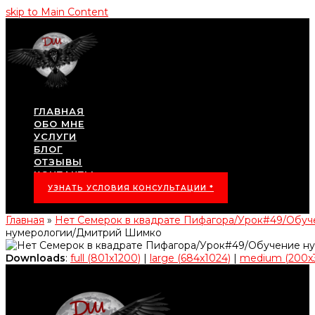
skip to Main Content
ГЛАВНАЯ
ОБО МНЕ
УСЛУГИ
БЛОГ
ОТЗЫВЫ
КОНТАКТЫ
УЗНАТЬ УСЛОВИЯ КОНСУЛЬТАЦИИ *
Главная
»
Нет Семерок в квадрате Пифагора/Урок#49/Обу
нумерологии/Дмитрий Шимко
Downloads
:
full (801x1200)
|
large (684x1024)
|
medium (200x