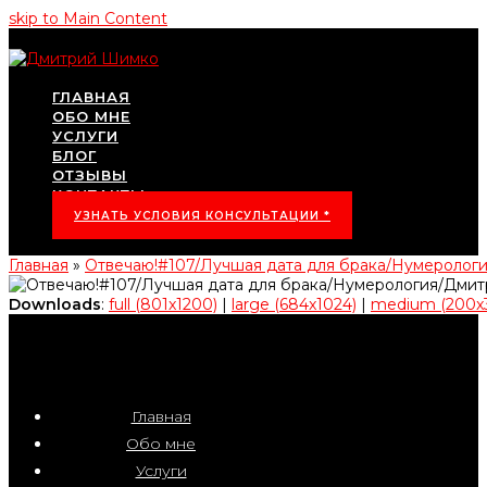
skip to Main Content
ГЛАВНАЯ
ОБО МНЕ
УСЛУГИ
БЛОГ
ОТЗЫВЫ
КОНТАКТЫ
УЗНАТЬ УСЛОВИЯ КОНСУЛЬТАЦИИ *
Главная
»
Отвечаю!#107/Лучшая дата для брака/Нумероло
Downloads
:
full (801x1200)
|
large (684x1024)
|
medium (200x
Главная
Обо мне
Услуги