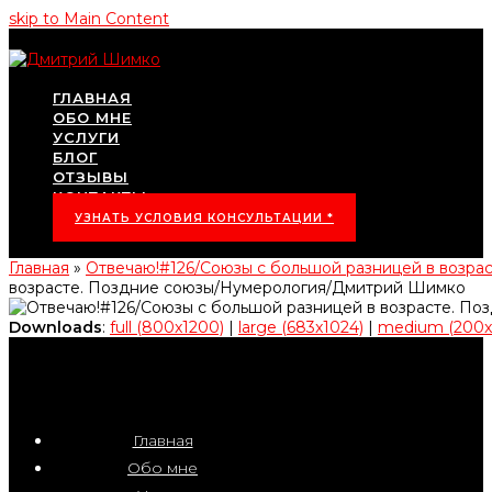
skip to Main Content
ГЛАВНАЯ
ОБО МНЕ
УСЛУГИ
БЛОГ
ОТЗЫВЫ
КОНТАКТЫ
УЗНАТЬ УСЛОВИЯ КОНСУЛЬТАЦИИ *
Главная
»
Отвечаю!#126/Союзы с большой разницей в возр
возрасте. Поздние союзы/Нумерология/Дмитрий Шимко
Downloads
:
full (800x1200)
|
large (683x1024)
|
medium (200x
Главная
Обо мне