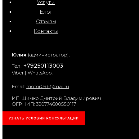
Услуги
Блог
Отзывы
Контакты
Юлия
(администратор):
+79250113003
Тел.:
Viber | WhatsApp:
Email:
motor096@mail.ru
ИП Шимко Дмитрий Владимирович
ОГРНИП: 320774600550117
УЗНАТЬ УСЛОВИЯ КОНСУЛЬТАЦИИ