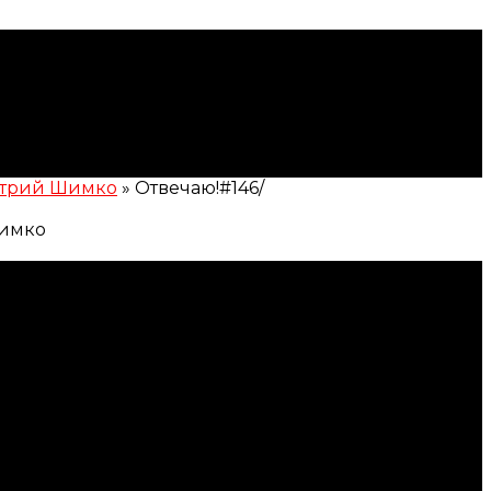
митрий Шимко
»
Отвечаю!#146/