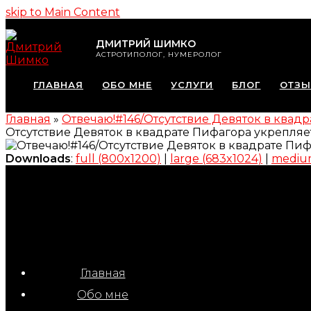
skip to Main Content
ДМИТРИЙ ШИМКО
АСТРОТИПОЛОГ, НУМЕРОЛОГ
ГЛАВНАЯ
ОБО МНЕ
УСЛУГИ
БЛОГ
ОТЗ
Главная
»
Отвечаю!#146/Отсутствие Девяток в ква
Отсутствие Девяток в квадрате Пифагора укрепл
Downloads
:
full (800x1200)
|
large (683x1024)
|
mediu
Главная
Обо мне