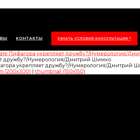
ЫВЫ
КОНТАКТЫ
УЗНАТЬ УСЛОВИЯ КОНСУЛЬТАЦИИ *
драте Пифагора укрепляет дружбу?/Нумерология/Д
яет дружбу?/Нумерология/Дмитрий Шимко
m (200x300)
|
thumbnail (150x150)