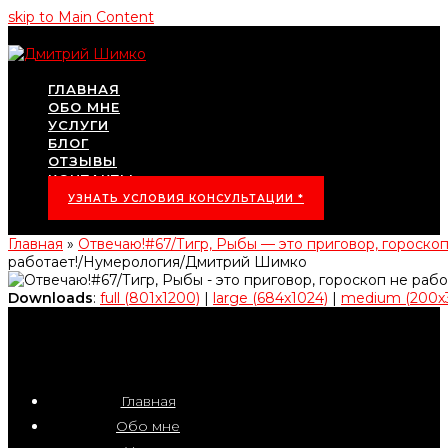
skip to Main Content
ГЛАВНАЯ
ОБО МНЕ
УСЛУГИ
БЛОГ
ОТЗЫВЫ
КОНТАКТЫ
УЗНАТЬ УСЛОВИЯ КОНСУЛЬТАЦИИ *
Главная
»
Отвечаю!#67/Тигр, Рыбы — это приговор, гороск
работает!/Нумерология/Дмитрий Шимко
Downloads
:
full (801x1200)
|
large (684x1024)
|
medium (200x
Главная
Обо мне