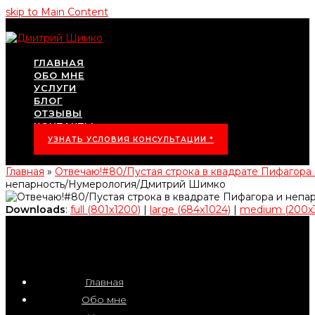
skip to Main Content
ГЛАВНАЯ
ОБО МНЕ
УСЛУГИ
БЛОГ
ОТЗЫВЫ
КОНТАКТЫ
УЗНАТЬ УСЛОВИЯ КОНСУЛЬТАЦИИ *
Главная
»
Отвечаю!#80/Пустая строка в квадрате Пифагор
непарность/Нумерология/Дмитрий Шимко
Downloads
:
full (801x1200)
|
large (684x1024)
|
medium (200x
Главная
Обо мне