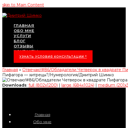
skip to Main Content
ГЛАВНАЯ
ОБО МНЕ
УСЛУГИ
БЛОГ
ОТЗЫВЫ
КОНТАКТЫ
УЗНАТЬ УСЛОВИЯ КОНСУЛЬТАЦИИ *
Главная
»
Отвечаю!#86/Обладатели Четверок в квадрате 
Пифагора — хитрецы?/Нумерология/Дмитрий Шимко
Downloads
:
full (802x1200)
|
large (684x1024)
|
medium (201x
Главная
Обо мне