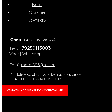
Блог
Отзывы
Контакты
Юлия
(администратор):
+79250113003
Тел.:
Viber | WhatsApp:
Email:
motor096@mail.ru
ИП Шимко Дмитрий Владимирович
ОГРНИП: 320774600550117
УЗНАТЬ УСЛОВИЯ КОНСУЛЬТАЦИИ