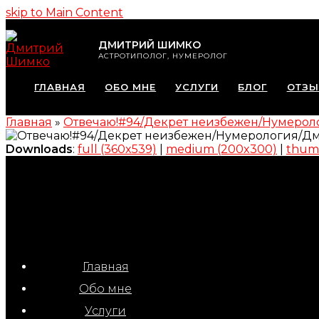
skip to Main Content
ДМИТРИЙ ШИМКО
АСТРОТИПОЛОГ, НУМЕРОЛОГ
ГЛАВНАЯ
ОБО МНЕ
УСЛУГИ
БЛОГ
ОТЗ
Главная
»
Отвечаю!#94/Декрет неизбежен/Нумеро
Downloads
:
full (360x539)
|
medium (200x300)
|
thumb
Главная
Обо мне
Услуги