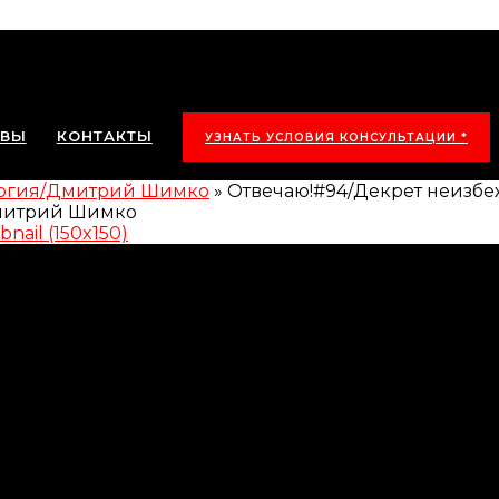
ЫВЫ
КОНТАКТЫ
УЗНАТЬ УСЛОВИЯ КОНСУЛЬТАЦИИ *
логия/Дмитрий Шимко
»
Отвечаю!#94/Декрет неизб
nail (150x150)