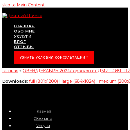
skip to Main Content
ГЛАВНАЯ
ОБО МНЕ
УСЛУГИ
БЛОГ
ОТЗЫВЫ
КОНТАКТЫ
УЗНАТЬ УСЛОВИЯ КОНСУЛЬТАЦИИ *
Главная
»
ОВЕН/ДЕКАБРЬ-2024/Гороскоп от ДМИТРИЯ 
Downloads
:
full (801x1200)
|
large (684x1024)
|
medium (200x
Главная
Обо мне
Услуги