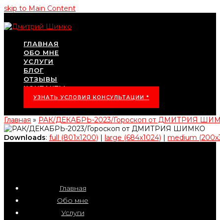
skip to Main Content
ГЛАВНАЯ
ОБО МНЕ
УСЛУГИ
БЛОГ
ОТЗЫВЫ
КОНТАКТЫ
УЗНАТЬ УСЛОВИЯ КОНСУЛЬТАЦИИ *
Главная
»
РАК/ДЕКАБРЬ-2023/Гороскоп от ДМИТРИЯ ШИ
Downloads
:
full (801x1200)
|
large (684x1024)
|
medium (200x
Главная
Обо мне
Услуги