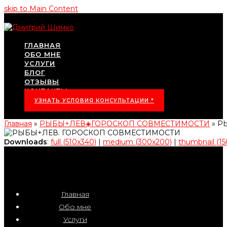
skip to Main Content
ГЛАВНАЯ
ОБО МНЕ
УСЛУГИ
БЛОГ
ОТЗЫВЫ
КОНТАКТЫ
УЗНАТЬ УСЛОВИЯ КОНСУЛЬТАЦИИ *
Главная
»
РЫБЫ+ЛЕВ◈ГОРОСКОП СОВМЕСТИМОСТИ
»
Р
Downloads
:
full (510x340)
|
medium (300x200)
|
thumbnail (15
Главная
Обо мне
Услуги