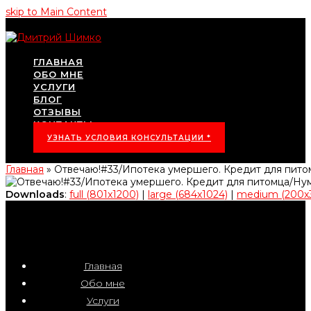
skip to Main Content
ГЛАВНАЯ
ОБО МНЕ
УСЛУГИ
БЛОГ
ОТЗЫВЫ
КОНТАКТЫ
УЗНАТЬ УСЛОВИЯ КОНСУЛЬТАЦИИ *
Главная
»
Отвечаю!#33/Ипотека умершего. Кредит для пит
Downloads
:
full (801x1200)
|
large (684x1024)
|
medium (200x
Главная
Обо мне
Услуги