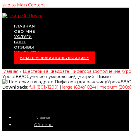
skip to Main Content
ГЛАВНАЯ
ОБО МНЕ
УСЛУГИ
БЛОГ
ОТЗЫВЫ
КОНТАКТЫ
УЗНАТЬ УСЛОВИЯ КОНСУЛЬТАЦИИ *
Главная
»
Шестерки в квадрате Пифагора (дополнение)/У
Урок#88/Обучение нумерологии/Дмитрий Шимко
Downloads
:
full (801x1200)
|
large (684x1024)
|
medium (200x
Главная
Обо мне