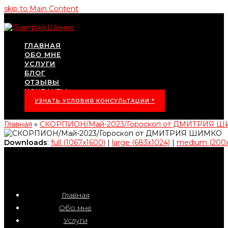
skip to Main Content
ГЛАВНАЯ
ОБО МНЕ
УСЛУГИ
БЛОГ
ОТЗЫВЫ
КОНТАКТЫ
УЗНАТЬ УСЛОВИЯ КОНСУЛЬТАЦИИ *
Главная
»
СКОРПИОН/Май-2023/Гороскоп от ДМИТРИЯ 
Downloads
:
full (1067x1600)
|
large (683x1024)
|
medium (200
Главная
Обо мне
Услуги