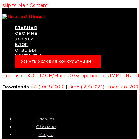
skip to Main Content
ГЛАВНАЯ
ОБО МНЕ
УСЛУГИ
БЛОГ
ОТЗЫВЫ
КОНТАКТЫ
УЗНАТЬ УСЛОВИЯ КОНСУЛЬТАЦИИ *
Главная
»
СКОРПИОН/Март-2023/Гороскоп от ДМИТРИЯ
Downloads
:
full (1068x1600)
|
large (684x1024)
|
medium (200
Главная
Обо мне
Услуги