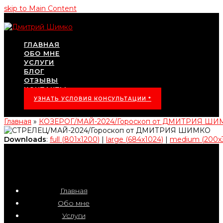
skip to Main Content
ГЛАВНАЯ
ОБО МНЕ
УСЛУГИ
БЛОГ
ОТЗЫВЫ
КОНТАКТЫ
УЗНАТЬ УСЛОВИЯ КОНСУЛЬТАЦИИ *
Главная
»
КОЗЕРОГ/МАЙ-2024/Гороскоп от ДМИТРИЯ ШИ
Downloads
:
full (801x1200)
|
large (684x1024)
|
medium (200x
Главная
Обо мне
Услуги