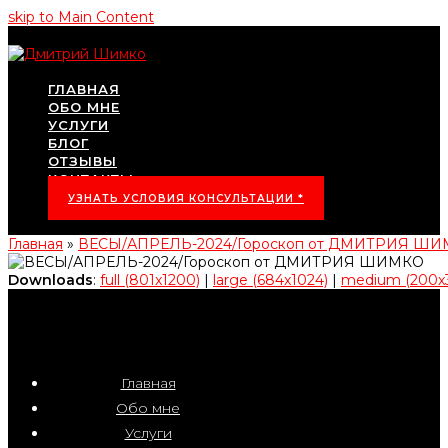
skip to Main Content
ГЛАВНАЯ
ОБО МНЕ
УСЛУГИ
БЛОГ
ОТЗЫВЫ
КОНТАКТЫ
УЗНАТЬ УСЛОВИЯ КОНСУЛЬТАЦИИ *
Главная
»
ВЕСЫ/АПРЕЛЬ-2024/Гороскоп от ДМИТРИЯ Ш
Downloads
:
full (801x1200)
|
large (684x1024)
|
medium (200x
Главная
Обо мне
Услуги