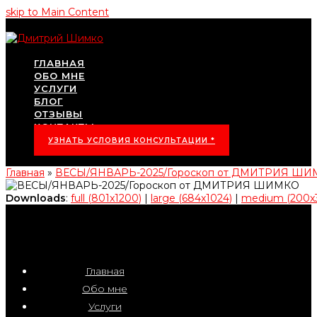
skip to Main Content
ГЛАВНАЯ
ОБО МНЕ
УСЛУГИ
БЛОГ
ОТЗЫВЫ
КОНТАКТЫ
УЗНАТЬ УСЛОВИЯ КОНСУЛЬТАЦИИ *
Главная
»
ВЕСЫ/ЯНВАРЬ-2025/Гороскоп от ДМИТРИЯ Ш
Downloads
:
full (801x1200)
|
large (684x1024)
|
medium (200x
Главная
Обо мне
Услуги