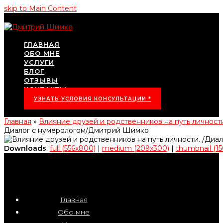
skip to Main Content
ГЛАВНАЯ
ОБО МНЕ
УСЛУГИ
БЛОГ
ОТЗЫВЫ
КОНТАКТЫ
УЗНАТЬ УСЛОВИЯ КОНСУЛЬТАЦИИ *
Главная
»
Влияние друзей и родственников на путь личнос
Диалог с нумерологом/Дмитрий Шимко
Downloads
:
full (556x800)
|
medium (209x300)
|
thumbnail (15
Главная
Обо мне