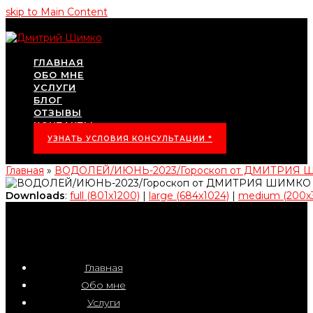
skip to Main Content
ГЛАВНАЯ
ОБО МНЕ
УСЛУГИ
БЛОГ
ОТЗЫВЫ
КОНТАКТЫ
УЗНАТЬ УСЛОВИЯ КОНСУЛЬТАЦИИ *
Главная
»
ВОДОЛЕЙ/ИЮНЬ-2023/Гороскоп от ДМИТРИЯ
Downloads
:
full (801x1200)
|
large (684x1024)
|
medium (200x
Главная
Обо мне
Услуги