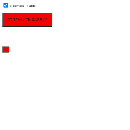
Я согласен(на)
на
обработку персональных данных
×