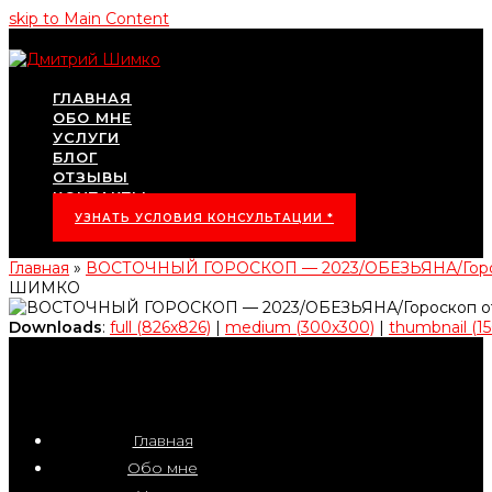
skip to Main Content
ГЛАВНАЯ
ОБО МНЕ
УСЛУГИ
БЛОГ
ОТЗЫВЫ
КОНТАКТЫ
УЗНАТЬ УСЛОВИЯ КОНСУЛЬТАЦИИ *
Главная
»
ВОСТОЧНЫЙ ГОРОСКОП — 2023/ОБЕЗЬЯНА/Гор
ШИМКО
Downloads
:
full (826x826)
|
medium (300x300)
|
thumbnail (15
Главная
Обо мне