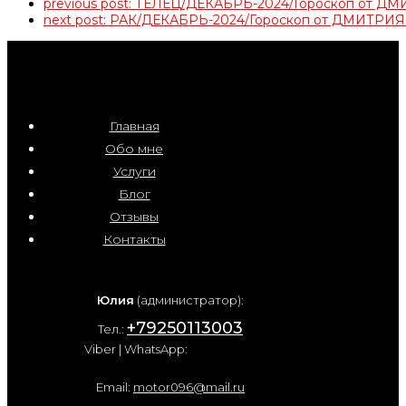
previous post:
ТЕЛЕЦ/ДЕКАБРЬ-2024/Гороскоп от 
next post:
РАК/ДЕКАБРЬ-2024/Гороскоп от ДМИТР
Главная
Обо мне
Услуги
Блог
Отзывы
Контакты
Юлия
(администратор):
+79250113003
Тел.:
Viber | WhatsApp:
Email:
motor096@mail.ru