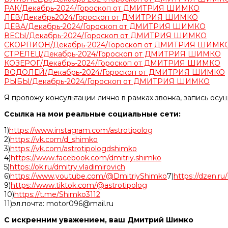
РАК/Декабрь-2024/Гороскоп от ДМИТРИЯ ШИМКО
ЛЕВ/Декабрь2024/Гороскоп от ДМИТРИЯ ШИМКО
ДЕВА/Декабрь-2024/Гороскоп от ДМИТРИЯ ШИМКО
ВЕСЫ/Декабрь-2024/Гороскоп от ДМИТРИЯ ШИМКО
СКОРПИОН/Декабрь-2024/Гороскоп от ДМИТРИЯ ШИМК
СТРЕЛЕЦ/Декабрь-2024/Гороскоп от ДМИТРИЯ ШИМКО
КОЗЕРОГ/Декабрь-2024/Гороскоп от ДМИТРИЯ ШИМКО
ВОДОЛЕЙ/Декабрь-2024/Гороскоп от ДМИТРИЯ ШИМКО
РЫБЫ/Декабрь-2024/Гороскоп от ДМИТРИЯ ШИМКО
Я провожу консультации лично в рамках звонка, запись осу
Ссылка на мои реальные социальные сети:
1)
https://www.instagram.com/astrotipolog
2)
https://vk.com/d_shimko
3)
https://vk.com/astrotipologdshimko
4)
https://www.facebook.com/dmitriy.shimko
5)
https://ok.ru/dmitry.vladimirovich
6)
https://www.youtube.com/@DmitriyShimko
7)
https://dzen.r
9)
https://www.tiktok.com/@astrotipolog
10)
https://t.me/Shimko3112
11)эл.почта: motor096@mail.ru
С искренним уважением, ваш Дмитрий Шимко