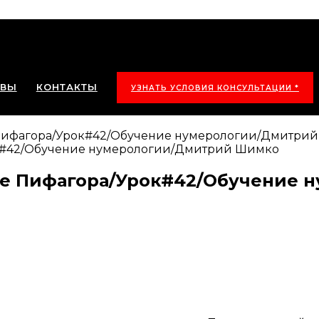
ЫВЫ
КОНТАКТЫ
УЗНАТЬ УСЛОВИЯ КОНСУЛЬТАЦИИ *
е Пифагора/Урок#42/Обучение нумерологии/Дмитри
рате Пифагора/Урок#42/Обучение