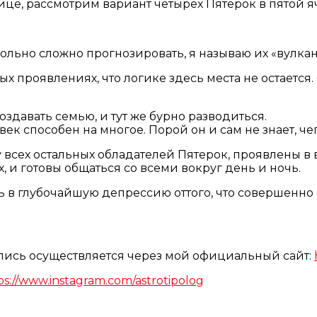
це, рассмотрим вариант четырех Пятерок в пятой я
льно сложно прогнозировать, я называю их «вулкан
х проявлениях, что логике здесь места не остаетс
оздавать семью, и тут же бурно разводиться.
век способен на многое. Порой он и сам не знает, че
у всех остальных обладателей Пятерок, проявлены в
 и готовы общаться со всеми вокруг день и ночь.
ь в глубочайшую депрессию оттого, что совершенно 
апись осуществляется через мой официальный сайт:
ps://www.instagram.com/astrotipolog