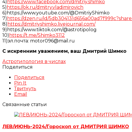
4)
https://www.facebook.com/dmitriy.shimko
5)
https://ok.ru/dmitry.vladimirovich
6)https://www.youtube.com/@DmitriyShimko
7)
https://dzen.ru/id/5db304131d656a00ad7f999c?share
8)
https://dmitriyshimko.livejournal.com/
9)https://www.tiktok.com/@astrotipolog
10)
https://t.me/Shimko3112
11)эл.почта: motor096@mail.ru
С искренним уважением, ваш Дмитрий Шимко
Астротипология в числах
Поделиться
Поделиться
Pin It
Твитнуть
Email
Связанные статьи
ЛЕВ/ИЮНЬ-2024/Гороскоп от ДМИТРИЯ ШИМКО