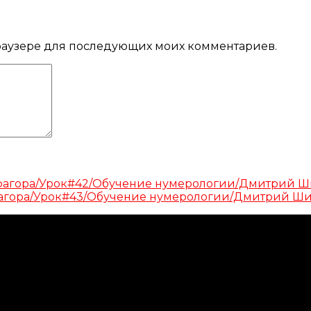
 браузере для последующих моих комментариев.
Пифагора/Урок#42/Обучение нумерологии/Дмитрий 
Пифагора/Урок#43/Обучение нумерологии/Дмитрий Ш