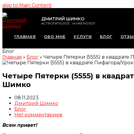
skip to Main Content
ДМИТРИЙ ШИМКО
АСТРОТИПОЛОГ, НУМЕРОЛОГ
ГЛАВНАЯ
ОБО МНЕ
УСЛУГИ
БЛОГ
ОТЗ
Блог
Главная
»
Блог
»
Четыре Пятерки (5555) в квадрат
Четыре Пятерки (5555) в квад
Шимко
08.11.2023
Дмитрий Шимко
Блог
Нет комментариев
Всем привет!