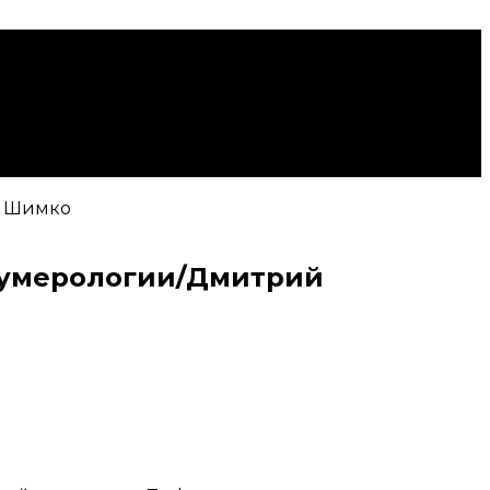
й Шимко
 нумерологии/Дмитрий