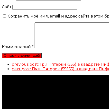
Сайт
Сохранить моё имя, email и адрес сайта в этом
Комментарий
*
previous post:
Три Пятерки (555) в квадрате 
next post:
Пять Пятерок (55555) в квадрате 