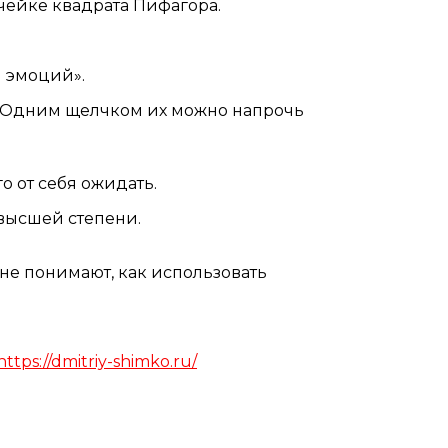
чейке квадрата Пифагора.
 эмоций».
я. Одним щелчком их можно напрочь
го от себя ожидать.
 высшей степени.
не понимают, как использовать
https://dmitriy-shimko.ru/