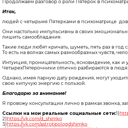
Продолжаем разговор о роли Пятерок в психоматри
Итак,
людей с четырьмя Пятерками в психоматрице дово
Они настолько импульсивны в своих эмоциональны
лишить самообладания.
Такие люди любят кричать, шуметь, пять раз в год с
То есть на волнах самых разнообразных чувств, чело
Интуиция, проницательность, ясновидение, как и 
ЧетырехПятерочники отлично разбираются в людях,
Однако, имея парную дату рождения, могут уходит
свою кипучую энергию с пользой.
Благодарю за внимание!
Я провожу консультации лично в рамках звонка, з
Ссылки на мои реальные социальные сети:
1)
htt
2)
https://vk.com/d_shimko
3)
https://vk.com/astrotipologdshimko