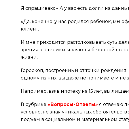
Я спрашиваю: « А у вас есть долги на данн
«Да, конечно, у нас родился ребенок, мы 
клиент.
И мне приходится растолковывать суть дела,
зрения эзотерики, являются бетонной стен
жизни.
Гороскоп, построенный от точки рождения,
одному из них, вы даже не понимаете и не з
Например, взяв ипотеку на 15 лет, вы лишает
В рубрике
«Вопросы-Ответы»
я отвечаю л
условно, не зная уникальных обстоятельств
подъем в социальном и материальном стату