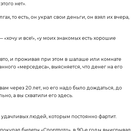
этого нет».
ах, то есть, он украл свои деньги, он взял их вчера,
хочу и все!», «у моих знакомых есть хорошие
авто, и проживая при этом в шалаше или комнате
ного «мерседеса», выясняется, что денег на его
ам через 20 лет, но его надо было дождаться, до
но, а вы схватили его здесь.
 удачливых людей, которым постоянно фартит.
покупал билеты «Спортлото», в 90-е годы выигрывал