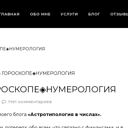
ГЛАВНАЯ
ОБО МНЕ
УСЛУГИ
БЛОГ
ОТЗЫВ
КОПЕ◈НУМЕРОЛОГИЯ
ОРОСКОПЕ◈НУМЕРОЛОГИЯ
Нет комментариев
моего блога
«Астротипология в числах».
, лотереях, обо всем, что связано с финансами, и в