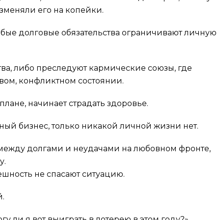
разменяли его на копейки.
 любые долговые обязательства ограничивают личную
ва, либо преследуют кармические союзы, где
вом, конфликтном состоянии.
лане, начинает страдать здоровье.
шный бизнес, только никакой личной жизни нет.
между долгами и неудачами на любовном фронте,
у.
ешность не спасают ситуацию.
.
у ли я вот выиграть в лотерею в этом году?»