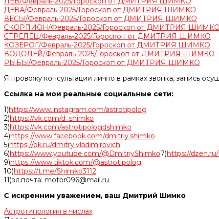
ЛЕВ/Февраль-2025/Гороскоп от ДМИТРИЯ ШИМКО
ДЕВА/Февраль-2025/Гороскоп от ДМИТРИЯ ШИМКО
ВЕСЫ/Февраль-2025/Гороскоп от ДМИТРИЯ ШИМКО
СКОРПИОН/Февраль-2025/Гороскоп от ДМИТРИЯ ШИМК
СТРЕЛЕЦ/Февраль-2025/Гороскоп от ДМИТРИЯ ШИМКО
КОЗЕРОГ/Февраль-2025/Гороскоп от ДМИТРИЯ ШИМКО
ВОДОЛЕЙ/Февраль-2025/Гороскоп от ДМИТРИЯ ШИМКО
РЫБЫ/Февраль-2025/Гороскоп от ДМИТРИЯ ШИМКО
Я провожу консультации лично в рамках звонка, запись осу
Ссылка на мои реальные социальные сети:
1)
https://www.instagram.com/astrotipolog
2)
https://vk.com/d_shimko
3)
https://vk.com/astrotipologdshimko
4)
https://www.facebook.com/dmitriy.shimko
5)
https://ok.ru/dmitry.vladimirovich
6)
https://www.youtube.com/@DmitriyShimko
7)
https://dzen.r
9)
https://www.tiktok.com/@astrotipolog
10)
https://t.me/Shimko3112
11)эл.почта: motor096@mail.ru
С искренним уважением, ваш Дмитрий Шимко
Астротипология в числах