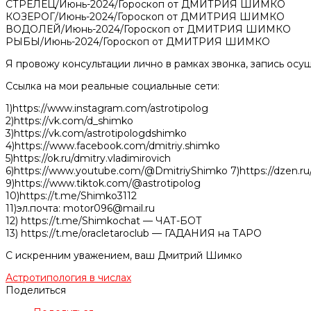
СТРЕЛЕЦ/Июнь-2024/Гороскоп от ДМИТРИЯ ШИМКО
КОЗЕРОГ/Июнь-2024/Гороскоп от ДМИТРИЯ ШИМКО
ВОДОЛЕЙ/Июнь-2024/Гороскоп от ДМИТРИЯ ШИМКО
РЫБЫ/Июнь-2024/Гороскоп от ДМИТРИЯ ШИМКО
Я провожу консультации лично в рамках звонка, запись осуще
Ссылка на мои реальные социальные сети:
1)https://www.instagram.com/astrotipolog
2)https://vk.com/d_shimko
3)https://vk.com/astrotipologdshimko
4)https://www.facebook.com/dmitriy.shimko
5)https://ok.ru/dmitry.vladimirovich
6)https://www.youtube.com/@DmitriyShimko 7)https://dzen.ru/
9)https://www.tiktok.com/@astrotipolog
10)https://t.me/Shimko3112
11)эл.почта: motor096@mail.ru
12) https://t.me/Shimkochat — ЧАТ-БОТ
13) https://t.me/oracletaroclub — ГАДАНИЯ на ТАРО
С искренним уважением, ваш Дмитрий Шимко
Астротипология в числах
Поделиться