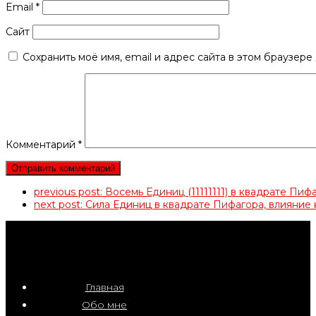
Email
*
Сайт
Сохранить моё имя, email и адрес сайта в этом браузер
Комментарий
*
previous post:
Восемь Единиц (11111111) в квадрате П
next post:
Сила Единиц в квадрате Пифагора, влияни
Главная
Обо мне