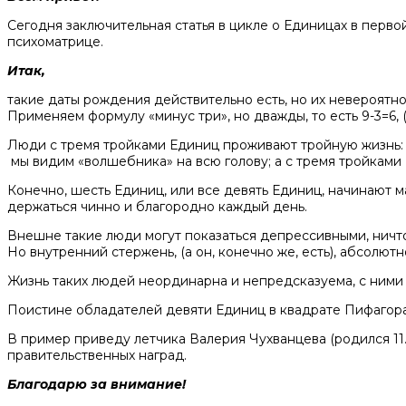
Сегодня заключительная статья в цикле о Единицах в перво
психоматрице.
Итак,
такие даты рождения действительно есть, но их невероятно
Применяем формулу «минус три», но дважды, то есть 9-3=6, 
Люди с тремя тройками Единиц проживают тройную жизнь: с
мы видим «волшебника» на всю голову; а с тремя тройками 
Конечно, шесть Единиц, или все девять Единиц, начинают 
держаться чинно и благородно каждый день.
Внешне такие люди могут показаться депрессивными, ничто
Но внутренний стержень, (а он, конечно же, есть), абсолю
Жизнь таких людей неординарна и непредсказуема, с ними
Поистине обладателей девяти Единиц в квадрате Пифагора
В пример приведу летчика Валерия Чухванцева (родился 11.1
правительственных наград.
Благодарю за внимание!