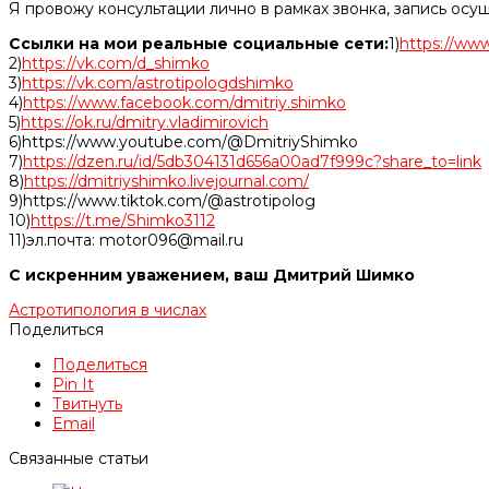
Я провожу консультации лично в рамках звонка, запись осу
Ссылки на мои реальные социальные сети:
1)
https://www
2)
https://vk.com/d_shimko
3)
https://vk.com/astrotipologdshimko
4)
https://www.facebook.com/dmitriy.shimko
5)
https://ok.ru/dmitry.vladimirovich
6)https://www.youtube.com/@DmitriyShimko
7)
https://dzen.ru/id/5db304131d656a00ad7f999c?share_to=link
8)
https://dmitriyshimko.livejournal.com/
9)https://www.tiktok.com/@astrotipolog
10)
https://t.me/Shimko3112
11)эл.почта: motor096@mail.ru
С искренним уважением, ваш Дмитрий Шимко
Астротипология в числах
Поделиться
Поделиться
Pin It
Твитнуть
Email
Связанные статьи