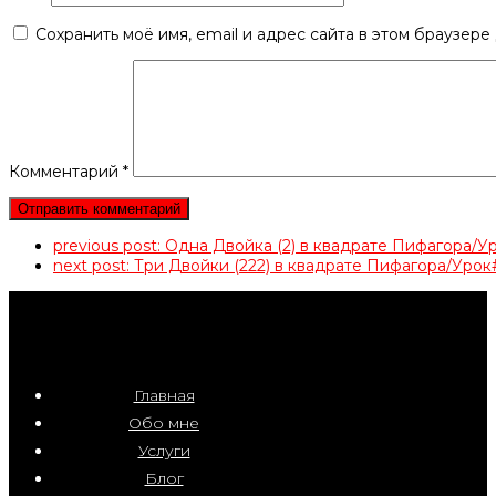
Сохранить моё имя, email и адрес сайта в этом браузер
Комментарий
*
previous post:
Одна Двойка (2) в квадрате Пифагора
next post:
Три Двойки (222) в квадрате Пифагора/Ур
Главная
Обо мне
Услуги
Блог