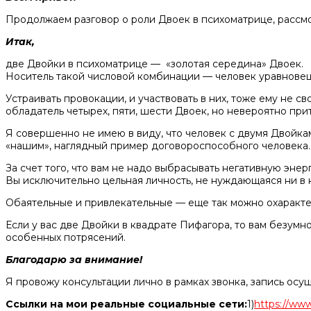
Продолжаем разговор о роли Двоек в психоматрице, рассмо
Итак,
две Двойки в психоматрице — «золотая середина» Двоек.
Носитель такой числовой комбинации — человек уравновеш
Устраивать провокации, и участвовать в них, тоже ему не с
обладатель четырех, пяти, шести Двоек, но невероятно пр
Я совершенно не имею в виду, что человек с двумя Двойка
«нашим», наглядный пример договороспособного человека.
За счет того, что вам не надо выбрасывать негативную эне
Вы исключительно цельная личность, не нуждающаяся ни в к
Обаятельные и привлекательные — еще так можно охаракте
Если у вас две Двойки в квадрате Пифагора, то вам безумн
особенных потрясений.
Благодарю за внимание!
Я провожу консультации лично в рамках звонка, запись осу
Ссылки на мои реальные социальные сети:
1)
https://www