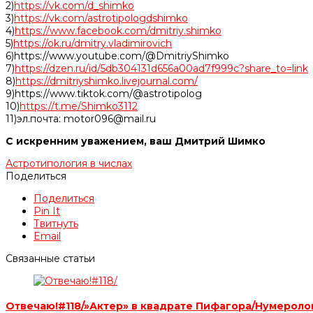
2)
https://vk.com/d_shimko
3)
https://vk.com/astrotipologdshimko
4)
https://www.facebook.com/dmitriy.shimko
5)
https://ok.ru/dmitry.vladimirovich
6)https://www.youtube.com/@DmitriyShimko
7)
https://dzen.ru/id/5db304131d656a00ad7f999c?share_to=link
8)
https://dmitriyshimko.livejournal.com/
9)https://www.tiktok.com/@astrotipolog
10)
https://t.me/Shimko3112
11)эл.почта: motor096@mail.ru
С искренним уважением, ваш Дмитрий Шимко
Астротипология в числах
Поделиться
Поделиться
Pin It
Твитнуть
Email
Связанные статьи
Отвечаю!#118/»Актер» в квадрате Пифагора/Нумерол