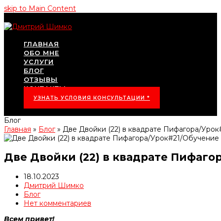
skip to Main Content
ГЛАВНАЯ
ОБО МНЕ
УСЛУГИ
БЛОГ
ОТЗЫВЫ
КОНТАКТЫ
УЗНАТЬ УСЛОВИЯ КОНСУЛЬТАЦИИ *
Блог
Главная
»
Блог
»
Две Двойки (22) в квадрате Пифагора/Ур
Две Двойки (22) в квадрате Пифаг
18.10.2023
Дмитрий Шимко
Блог
Нет комментариев
Всем привет!