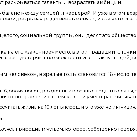
ют раскрываться таланты и возрастать амбиции.
ь баланс между семьей и карьерой. И уже в этом воз
ловой, разрывая родственные связи, из-за чего и в
 целого, социальной группы, они делят это обществ
а на его «законное» место, в этой градации, с точки
и зачастую теряют возможности и контакты людей, 
 человеком, в зрелые годы становится 16 число, т
16, обоих полов, рожденных в разные годы и месяцы, з
ничто, по сравнению с тем, как они умеют рассчитывать
ссчитать жизнь на 10 лет вперед, и это уже не интуици
й.
ьзуясь природным чутьем, которое, собственно говоря,