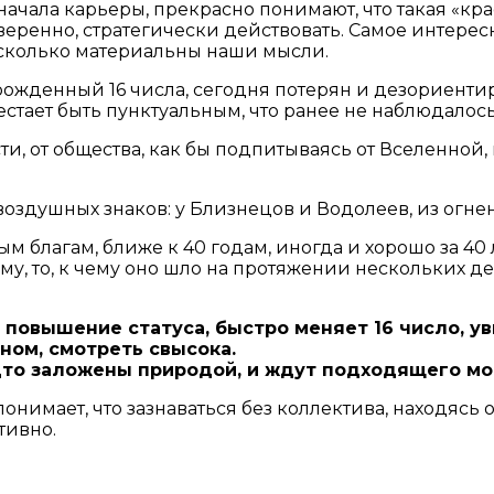
начала карьеры, прекрасно понимают, что такая «кра
уверенно, стратегически действовать. Самое интерес
асколько материальны наши мысли.
 рожденный 16 числа, сегодня потерян и дезориенти
стает быть пунктуальным, что ранее не наблюдалось
ости, от общества, как бы подпитываясь от Вселенно
оздушных знаков: у Близнецов и Водолеев, из огне
 благам, ближе к 40 годам, иногда и хорошо за 40 л
кому, то, к чему оно шло на протяжении нескольких 
повышение статуса, быстро меняет 16 число, ув
ном, смотреть свысока.
дто заложены природой, и ждут подходящего мо
понимает, что зазнаваться без коллектива, находясь
тивно.