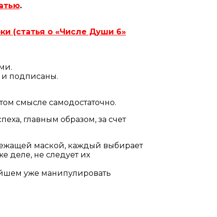
атью
.
ки (статья о «Числе Души 6»
ми.
 и подписаны.
этом смысле самодостаточно.
еха, главным образом, за счет
длежащей маской, каждый выбирает
е деле, не следует их
ьнейшем уже манипулировать