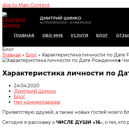
skip to Main Content
ДМИТРИЙ ШИМКО
АСТРОТИПОЛОГ, НУМЕРОЛОГ
ГЛАВНАЯ
ОБО МНЕ
УСЛУГИ
БЛОГ
ОТЗ
Блог
Главная
»
Блог
»
Характеристика личности по Дате
Характеристика личности по Да
24.04.2020
Дмитрий Шимко
Блог
Нет комментариев
Приветствую друзей, а также новых гостей моего б
Сегодня я расскажу о
ЧИСЛЕ ДУШИ «16
«, о тех, кт