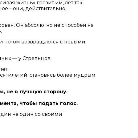
сивая жизнь» грозит им, лет так
ное – они, действительно,
рован. Он абсолютно не способен на
.
й, и потом возвращаются с новыми
нных — у Стрельцов.
ет.
десятилетий, становясь более мудрым
ы, не в лучшую сторону.
мента, чтобы подать голос.
 один на один со своими