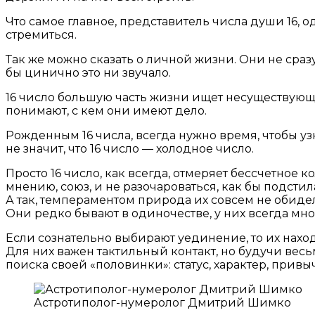
Что самое главное, представитель числа души 16, о
стремиться.
Так же можно сказать о личной жизни. Они не сраз
бы цинично это ни звучало.
16 число большую часть жизни ищет несуществующи
понимают, с кем они имеют дело.
Рожденным 16 числа, всегда нужно время, чтобы уз
не значит, что 16 число — холодное число.
Просто 16 число, как всегда, отмеряет бессчетное к
мнению, союз, и не разочароваться, как бы подсти
А так, темпераментом природа их совсем не обидел
Они редко бывают в одиночестве, у них всегда мн
Если сознательно выбирают уединение, то их наход
Для них важен тактильный контакт, но будучи вес
поиска своей «половинки»: статус, характер, привы
Астротиполог-нумеролог Дмитрий Шимко