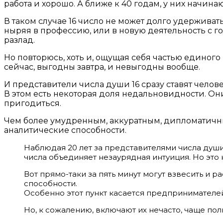
работа и хорошо. А ближе к 40 годам, у них начина
В таком случае 16 число не может долго удерживат
ныряя в профессию, или в новую деятельность с го
разлад.
Но повторюсь, хоть и, ощущая себя частью единого
сейчас, выгодны завтра, и невыгодны вообще.
И представители числа души 16 сразу ставят человек
В этом есть некоторая доля недальновидности. Он
пригодиться.
Чем более умудренным, аккуратным, дипломатичным
аналитические способности.
Наблюдая 20 лет за представителями числа души 
числа объединяет незаурядная интуиция. Но это 
Вот прямо-таки за пять минут могут взвесить и ра
способности.
Особенно этот пункт касается предпринимателе
Но, к сожалению, включают их нечасто, чаще пол