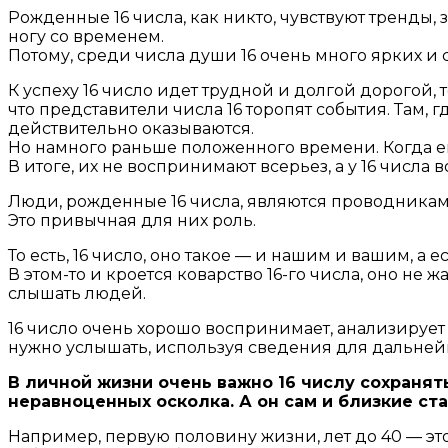
Рожденные 16 числа, как никто, чувствуют тренды, з
ногу со временем.
Потому, среди числа души 16 очень много ярких и 
К успеху 16 число идет трудной и долгой дорогой, 
что представители числа 16 торопят события. Там, г
действительно оказываются.
Но намного раньше положенного времени. Когда еще
В итоге, их не воспринимают всерьез, а у 16 числа
Люди, рожденные 16 числа, являются проводника
Это привычная для них роль.
То есть, 16 число, оно такое — и нашим и вашим, а
В этом-то и кроется коварство 16-го числа, оно не 
слышать людей.
16 число очень хорошо воспринимает, анализирует
нужно услышать, используя сведения для дальне
В личной жизни очень важно 16 числу сохранять
неравноценных осколка. А он сам и близкие с
Например, первую половину жизни, лет до 40 — эт