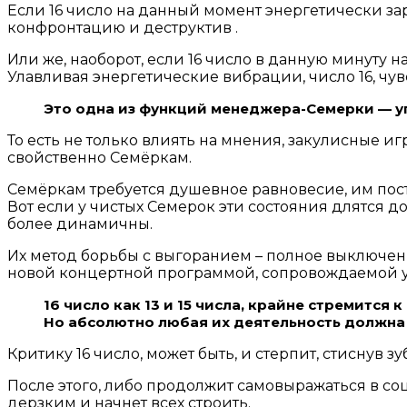
Если 16 число на данный момент энергетически за
конфронтацию и деструктив .
Или же, наоборот, если 16 число в данную минуту 
Улавливая энергетические вибрации, число 16, чу
Это одна из функций менеджера-Семерки — у
То есть не только влиять на мнения, закулисные 
свойственно Семёркам.
Семёркам требуется душевное равновесие, им пост
Вот если у чистых Семерок эти состояния длятся д
более динамичны.
Их метод борьбы с выгоранием – полное выключен
новой концертной программой, сопровождаемой 
16 число как 13 и 15 числа, крайне стремится
Но абсолютно любая их деятельность должна
Критику 16 число, может быть, и стерпит, стиснув з
После этого, либо продолжит самовыражаться в соц
дерзким и начнет всех строить.