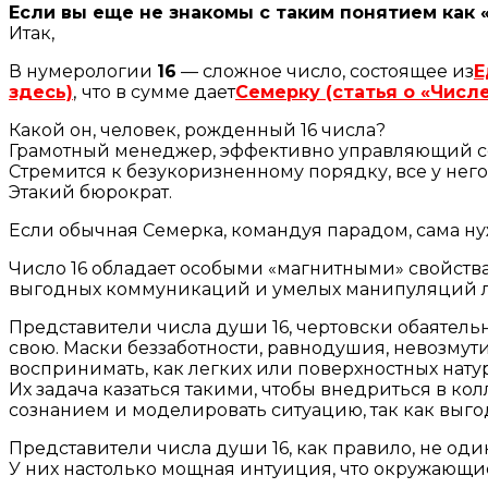
Если вы еще не знакомы с таким понятием как
Итак,
В нумерологии
16
— сложное число, состоящее из
Е
здесь)
,
что в сумме дает
Семерку (статья о «Числ
Какой он, человек, рожденный 16 числа?
Грамотный менеджер, эффективно управляющий со
Стремится к безукоризненному порядку, все у нег
Этакий бюрократ.
Если обычная Семерка, командуя парадом, сама нуж
Число 16 обладает особыми «магнитными» свойствам
выгодных коммуникаций и умелых манипуляций 
Представители числа души 16, чертовски обаятел
свою. Маски беззаботности, равнодушия, невозмутим
воспринимать, как легких или поверхностных натур
Их задача казаться такими, чтобы внедриться в ко
сознанием и моделировать ситуацию, так как выго
Представители числа души 16, как правило, не од
У них настолько мощная интуиция, что окружающи