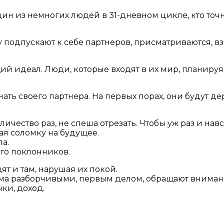
дин из немногих людей в 31-дневном цикле, кто точно
у подпускают к себе партнеров, присматриваются, вз
й идеал. Люди, которые входят в их мир, планируя 
нать своего партнера. На первых порах, они будут д
оличество раз, не спеша отрезать. Чтобы уж раз и на
лая соломку на будущее.
а.
ого поклонников.
ят и там, нарушая их покой.
ьма разборчивыми, первым делом, обращают внимание
чки, доход.