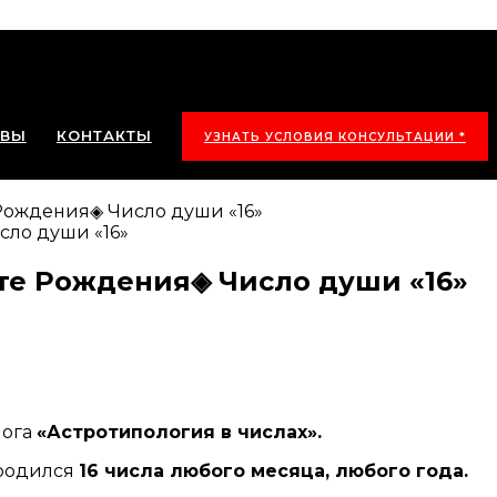
ЫВЫ
КОНТАКТЫ
УЗНАТЬ УСЛОВИЯ КОНСУЛЬТАЦИИ *
 Рождения◈ Число души «16»
те Рождения◈ Число души «16»
лога
«Астротипология в числах».
о родился
16 числа любого месяца, любого года.