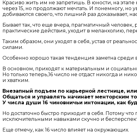
Красиво жить им не запретишь. В юности, на этапе 
через 15, но продолжают мечтать. И понемногу, но 
добиваются своего, что лишний раз доказывает, н
Бывает так, что еще вчера, прагматичный человек,
практические действия, уходит в меланхолию, пере
Таким образом, они уходят в себя, устав от реальн
силами.
Особенно хорошо такая тенденция заметна среди в
В основном, приходят к материальным и социальным
Но только теперь,16 число не отдаст никогда и ни
и хватким.
Внезапный подъем по карьерной лестнице, или 
Общаться и управлять начинает менторским то
У числа души 16 чиновничьи интонации, как бу
Но достаточно быстро приходит в себя. Потому что 
исключительными навыками скучно и бесперспек
Еще отмечу, как 16 число влияет на окружающих.