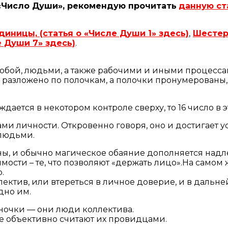
 «Число Души», рекомендую прочитать
данную ст
диницы, (статья о «Числе Души 1» здесь)
,
Шестер
е Души 7» здесь)
.
бой, людьми, а также рабочими и иными процесса
о разложено по полочкам, а полочки пронумерованы,
дается в некотором контроле сверху, то 16 число в 
и личности. Откровенно говоря, оно и достигает усп
людьми.
ьны, и обычно магическое обаяние дополняется на
ости – те, что позволяют «держать лицо».На самом ж
.
ллектив, или втереться в личное доверие, и в дал
дно им.
иночки — они люди коллектива.
е объективно считают их провидцами.