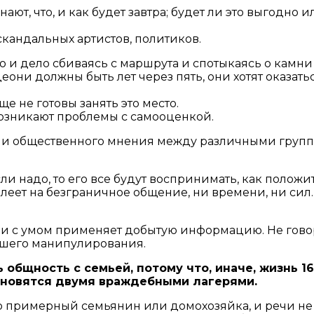
нают, что, и как будет завтра; будет ли это выгодно 
скандальных артистов, политиков.
то и дело сбиваясь с маршрута и спотыкаясь о камни 
деони должны быть лет через пять, они хотят оказатьс
 не готовы занять это место.
 возникают проблемы с самооценкой.
ми общественного мнения между различными груп
 если надо, то его все будут воспринимать, как поло
жалеет на безграничное общение, ни времени, ни сил. 
 и с умом применяет добытую информацию. Не говор
йшего манипулирования.
 общность с семьей, потому что, иначе, жизнь 1
тановятся двумя враждебными лагерями.
о примерный семьянин или домохозяйка, и речи не 