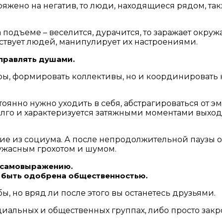
ряжено на негатив, то люди, находящиеся рядом, та
на подъеме – веселится, дурачится, то заражает окр
вствует людей, манипулирует их настроениями.
правлять душами.
игры, формировать коллективы, но и координировать
оянно нужно уходить в себя, абстрагироваться от 
олго и характеризуется затяжными моментами выхода 
ие из социума. А после непродолжительной паузы о
ужасным грохотом и шумом.
 к самовыражению.
 быть одобрена общественностью.
убы, но вряд ли после этого вы останетесь друзьями.
иальных и общественных группах, либо просто закро