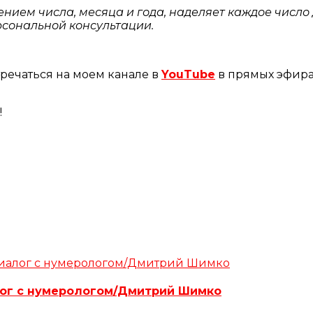
ением числа, месяца и года, наделяет каждое числ
рсональной консультации.
тречаться на моем канале в
YouTube
в прямых эфира
!
ог с нумерологом/Дмитрий Шимко