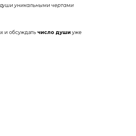
о души уникальными чертами
х и обсуждать
число души
уже