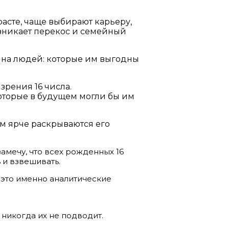
расте, чаще выбирают карьеру,
озникает перекос и семейный
о на людей: которые им выгодны
 зрения 16 числа.
которые в будущем могли бы им
ем ярче раскрываются его
амечу, что всех рожденных 16
 и взвешивать.
я, это именно аналитические
 никогда их не подводит.