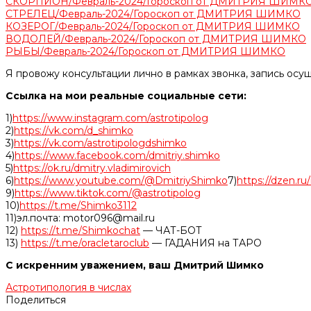
СКОРПИОН/Февраль-2024/Гороскоп от ДМИТРИЯ ШИМК
СТРЕЛЕЦ/Февраль-2024/Гороскоп от ДМИТРИЯ ШИМКО
КОЗЕРОГ/Февраль-2024/Гороскоп от ДМИТРИЯ ШИМКО
ВОДОЛЕЙ/Февраль-2024/Гороскоп от ДМИТРИЯ ШИМКО
РЫБЫ/Февраль-2024/Гороскоп от ДМИТРИЯ ШИМКО
Я провожу консультации лично в рамках звонка, запись осу
Ссылка на мои реальные социальные сети:
1)
https://www.instagram.com/astrotipolog
2)
https://vk.com/d_shimko
3)
https://vk.com/astrotipologdshimko
4)
https://www.facebook.com/dmitriy.shimko
5)
https://ok.ru/dmitry.vladimirovich
6)
https://www.youtube.com/@DmitriyShimko
7)
https://dzen.r
9)
https://www.tiktok.com/@astrotipolog
10)
https://t.me/Shimko3112
11)эл.почта: motor096@mail.ru
12)
https://t.me/Shimkochat
— ЧАТ-БОТ
13)
https://t.me/oracletaroclub
— ГАДАНИЯ на ТАРО
С искренним уважением, ваш Дмитрий Шимко
Астротипология в числах
Поделиться