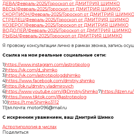
ДЕВА/Февраль-2025/Гороскоп от ДМИТРИЯ ШИМКО
ВЕСЫ/Февраль-2025/Гороскоп от ДМИТРИЯ ШИМКО
СКОРПИОН/Февраль-2025/Гороскоп от ДМИТРИЯ ШИМК
СТРЕЛЕЦ/Февраль-2025/Гороскоп от ДМИТРИЯ ШИМКО
КОЗЕРОГ/Февраль-2025/Гороскоп от ДМИТРИЯ ШИМКО
ВОДОЛЕЙ/Февраль-2025/Гороскоп от ДМИТРИЯ ШИМКО
РЫБЫ/Февраль-2025/Гороскоп от ДМИТРИЯ ШИМКО
Я провожу консультации лично в рамках звонка, запись осу
Ссылка на мои реальные социальные сети:
1)
https://www.instagram.com/astrotipolog
2)
https://vk.com/d_shimko
3)
https://vk.com/astrotipologdshimko
4)
https://www.facebook.com/dmitriy.shimko
5)
https://ok.ru/dmitry.vladimirovich
6)
https://www.youtube.com/@DmitriyShimko
7)
https://dzen.r
9)
https://www.tiktok.com/@astrotipolog
10)
https://t.me/Shimko3112
11)эл.почта: motor096@mail.ru
С искренним уважением, ваш Дмитрий Шимко
Астротипология в числах
Поделиться