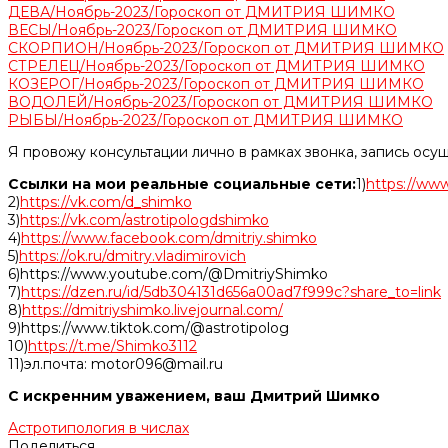
ДЕВА/Ноябрь-2023/Гороскоп от ДМИТРИЯ ШИМКО
ВЕСЫ/Ноябрь-2023/Гороскоп от ДМИТРИЯ ШИМКО
СКОРПИОН/Ноябрь-2023/Гороскоп от ДМИТРИЯ ШИМКО
СТРЕЛЕЦ/Ноябрь-2023/Гороскоп от ДМИТРИЯ ШИМКО
КОЗЕРОГ/Ноябрь-2023/Гороскоп от ДМИТРИЯ ШИМКО
ВОДОЛЕЙ/Ноябрь-2023/Гороскоп от ДМИТРИЯ ШИМКО
РЫБЫ/Ноябрь-2023/Гороскоп от ДМИТРИЯ ШИМКО
Я провожу консультации лично в рамках звонка, запись осу
Ссылки на мои реальные социальные сети:
1)
https://www
2)
https://vk.com/d_shimko
3)
https://vk.com/astrotipologdshimko
4)
https://www.facebook.com/dmitriy.shimko
5)
https://ok.ru/dmitry.vladimirovich
6)https://www.youtube.com/@DmitriyShimko
7)
https://dzen.ru/id/5db304131d656a00ad7f999c?share_to=link
8)
https://dmitriyshimko.livejournal.com/
9)https://www.tiktok.com/@astrotipolog
10)
https://t.me/Shimko3112
11)эл.почта: motor096@mail.ru
С искренним уважением, ваш Дмитрий Шимко
Астротипология в числах
Поделиться