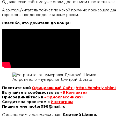
Однако если событие уже стали достоянием гласности, как 
А зритель/читатель поймет по какой причине произошла да
гороскопа предопределена злым роком.
Спасибо, что дочитали до конца!
Астротиполог-нумеролог Дмитрий Шимко
Посетите мой
Официальный Сайт
:
https://dmitriy-shim
Вступайте в сообщество во
«В Контакте»
Присоединяйтесь в
«Одноклассниках»
Следите за проектом в
Инстаграм
Пишите мне motor096@mail.ru
С искренним уважением
, ваш
Дмитрий Шимко.