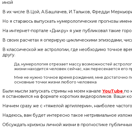
иной
В их числе В.Цой, А.Башлачев, И.Тальков, Фредди Меркьюри
Но я стараюсь выпускать нумерологические прогнозы именн
На интернет-портале «Дни.ру» я уже публиковал такие гор
В своих расчетах я оперирую циклическими эпизодами, чис
В классической же астрологии, где необходимо точное вре
другу.
Да, нумерология отрезает массу возможностей астрологи
жизни находится человек сейчас, как пересекается его 
Мне не нужно точное время рождения, мне достаточно по
основные точки жизни любого человека
Были мысли запускать стримы на моем канале
YouTube
по 
я остановился на формате коротких видеороликов. Ваши ко
Начнем сразу же с «тяжелой артиллерии», наиболее частого
Надеюсь, вам будет интересно такое нетривиальное излож
Обсуждать кризисы личной жизни в прогностике публичных 